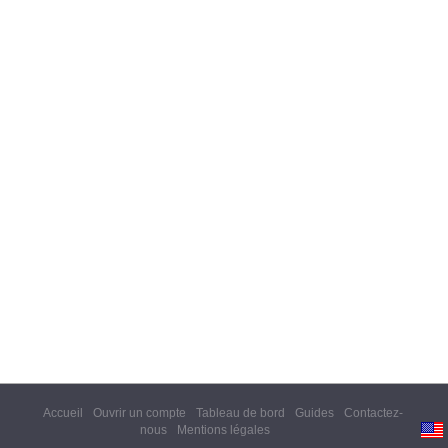
Accueil
Ouvrir un compte
Tableau de bord
Guides
Contactez-
nous
Mentions légales