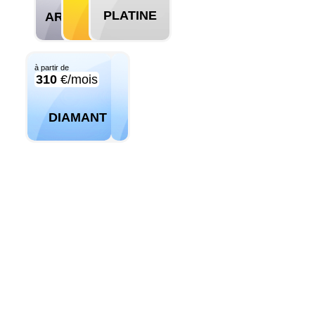
PLATINE
ARGENT
OR
à partir de
310
€/mois
DIAMANT