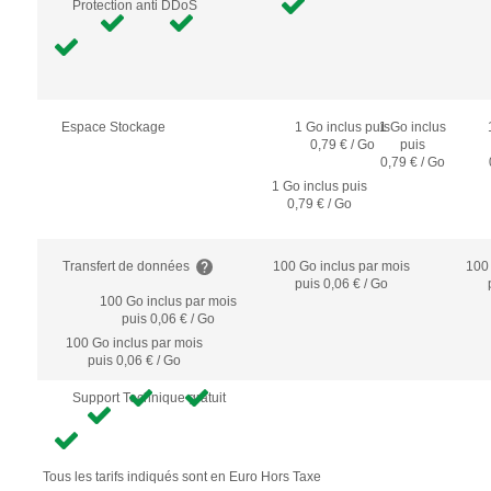
Protection anti DDoS
Espace Stockage
1 Go inclus puis
1 Go inclus
0,79 € / Go
puis
0,79 € / Go
1 Go inclus puis
0,79 € / Go
Transfert de données
100 Go inclus
par mois
100
puis 0,06 € / Go
100 Go inclus
par mois
puis 0,06 € / Go
100 Go inclus
par mois
puis 0,06 € / Go
Support Technique gratuit
Tous les tarifs indiqués sont en Euro Hors Taxe