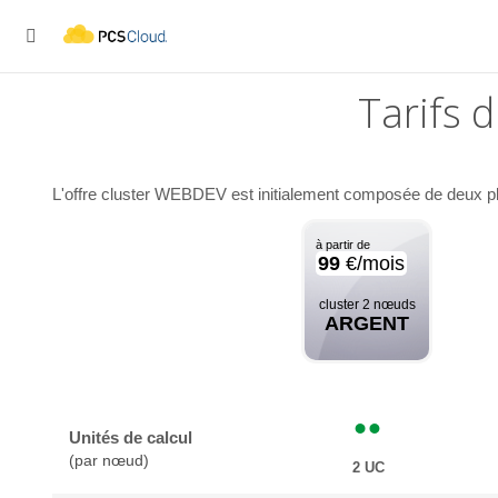

Tarifs 
L'offre cluster WEBDEV est initialement composée de deux pla
à partir de
99
€/mois
cluster 2 nœuds
ARGENT
Unités de calcul
(par nœud)
2 UC