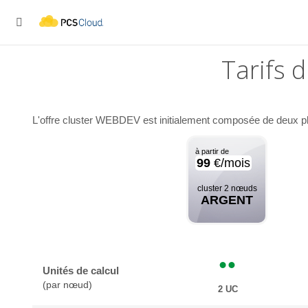

Tarifs 
L'offre cluster WEBDEV est initialement composée de deux pla
à partir de
99
€/mois
cluster 2 nœuds
ARGENT
Unités de calcul
(par nœud)
2 UC