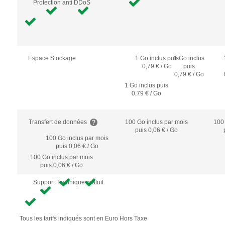
Protection anti DDoS
Espace Stockage
1 Go inclus puis
1 Go inclus
0,79 € / Go
puis
0,79 € / Go
1 Go inclus puis
0,79 € / Go
Transfert de données
100 Go inclus
par mois
100
puis 0,06 € / Go
100 Go inclus
par mois
puis 0,06 € / Go
100 Go inclus
par mois
puis 0,06 € / Go
Support Technique gratuit
Tous les tarifs indiqués sont en Euro Hors Taxe