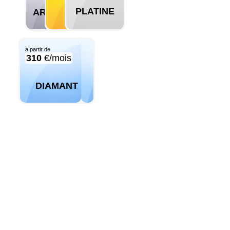
PLATINE
ARGENT
OR
à partir de
310
€/mois
DIAMANT