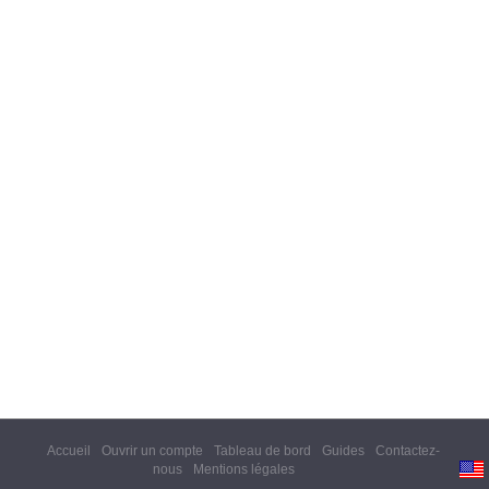
Accueil
Ouvrir un compte
Tableau de bord
Guides
Contactez-
nous
Mentions légales